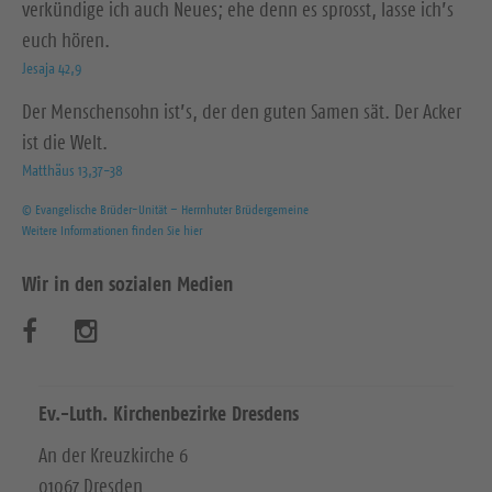
verkündige ich auch Neues; ehe denn es sprosst, lasse ich’s
euch hören.
Jesaja 42,9
Der Menschensohn ist’s, der den guten Samen sät. Der Acker
ist die Welt.
Matthäus 13,37-38
© Evangelische Brüder-Unität – Herrnhuter Brüdergemeine
Weitere Informationen finden Sie hier
Wir in den sozialen Medien
B
B
e
e
s
s
Ev.-Luth. Kirchenbezirke Dresdens
u
u
An der Kreuzkirche 6
01067 Dresden