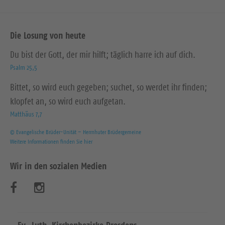
Die Losung von heute
Du bist der Gott, der mir hilft; täglich harre ich auf dich.
Psalm 25,5
Bittet, so wird euch gegeben; suchet, so werdet ihr finden;
klopfet an, so wird euch aufgetan.
Matthäus 7,7
© Evangelische Brüder-Unität – Herrnhuter Brüdergemeine
Weitere Informationen finden Sie hier
Wir in den sozialen Medien
B
B
e
e