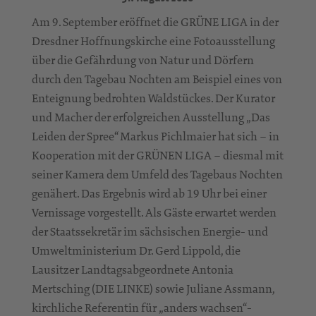
Am 9. September eröffnet die GRÜNE LIGA in der
Dresdner Hoffnungskirche eine Fotoausstellung
über die Gefährdung von Natur und Dörfern
durch den Tagebau Nochten am Beispiel eines von
Enteignung bedrohten Waldstückes. Der Kurator
und Macher der erfolgreichen Ausstellung „Das
Leiden der Spree“ Markus Pichlmaier hat sich – in
Kooperation mit der GRÜNEN LIGA – diesmal mit
seiner Kamera dem Umfeld des Tagebaus Nochten
genähert. Das Ergebnis wird ab 19 Uhr bei einer
Vernissage vorgestellt. Als Gäste erwartet werden
der Staatssekretär im sächsischen Energie- und
Umweltministerium Dr. Gerd Lippold, die
Lausitzer Landtagsabgeordnete Antonia
Mertsching (DIE LINKE) sowie Juliane Assmann,
kirchliche Referentin für „anders wachsen“-