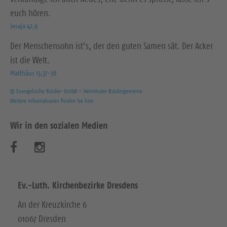
euch hören.
Jesaja 42,9
Der Menschensohn ist’s, der den guten Samen sät. Der Acker
ist die Welt.
Matthäus 13,37-38
© Evangelische Brüder-Unität – Herrnhuter Brüdergemeine
Weitere Informationen finden Sie hier
Wir in den sozialen Medien
B
B
e
e
s
s
Ev.-Luth. Kirchenbezirke Dresdens
u
u
An der Kreuzkirche 6
01067 Dresden
c
c