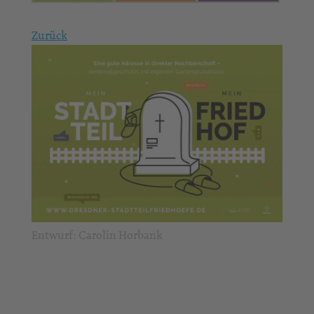
Zurück
Entwurf: Carolin Horbank