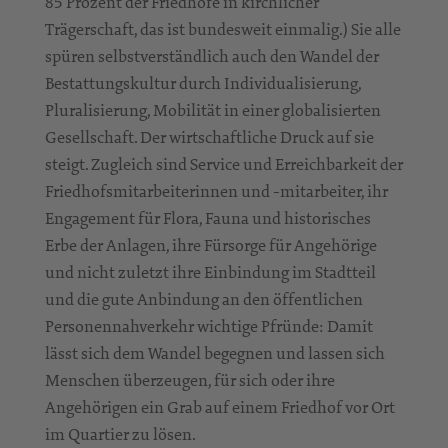
85 Prozent der Friedhöfe in kirchlicher
Trägerschaft, das ist bundesweit einmalig.) Sie alle
spüren selbstverständlich auch den Wandel der
Bestattungskultur durch Individualisierung,
Pluralisierung, Mobilität in einer globalisierten
Gesellschaft. Der wirtschaftliche Druck auf sie
steigt. Zugleich sind Service und Erreichbarkeit der
Friedhofsmitarbeiterinnen und -mitarbeiter, ihr
Engagement für Flora, Fauna und historisches
Erbe der Anlagen, ihre Fürsorge für Angehörige
und nicht zuletzt ihre Einbindung im Stadtteil
und die gute Anbindung an den öffentlichen
Personennahverkehr wichtige Pfründe: Damit
lässt sich dem Wandel begegnen und lassen sich
Menschen überzeugen, für sich oder ihre
Angehörigen ein Grab auf einem Friedhof vor Ort
im Quartier zu lösen.