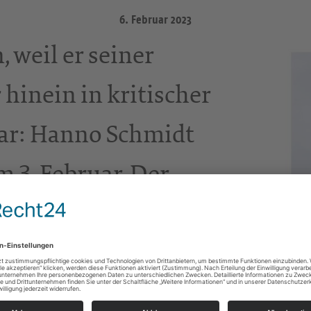
6. Februar 2023
 weil er seiner
 hinein in kritischer
war: Hanno Schmidt
m 3. Februar. Der
 Forums arbeitete
er in Chemnitz,
 Zeitzeuge zweier