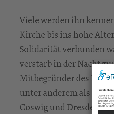
Viele werden ihn kennen,
Kirche bis ins hohe Alter
Solidarität verbunden 
verstarb in der Nacht zu
Mitbegründer des Neuen
unter anderem als Pfarr
Coswig und Dresden. Als