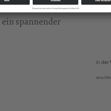
lter der Friedlichen
n ein spannender