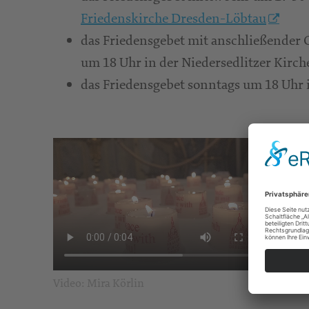
Friedenskirche Dresden-Löbtau
das Friedensgebet mit anschließender
um 18 Uhr in der Niedersedlitzer Kirch
das Friedensgebet sonntags um 18 Uhr 
Wort
Video: Mira Körlin