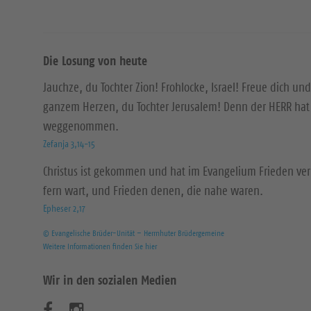
Die Losung von heute
Jauchze, du Tochter Zion! Frohlocke, Israel! Freue dich und
ganzem Herzen, du Tochter Jerusalem! Denn der HERR hat 
weggenommen.
Zefanja 3,14-15
Christus ist gekommen und hat im Evangelium Frieden ver
fern wart, und Frieden denen, die nahe waren.
Epheser 2,17
© Evangelische Brüder-Unität – Herrnhuter Brüdergemeine
Weitere Informationen finden Sie hier
Wir in den sozialen Medien
B
B