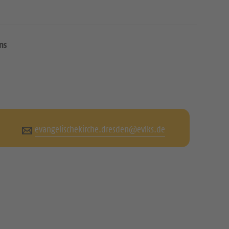
ns
evangelischekirche.dresden@evlks.de