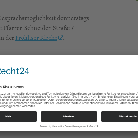
 Gesprächsmöglichkeit donnerstags
e, Pfarrer-Schneider-Straße 7
in der
Prohliser Kirche
.
 der Kirchenleitung zur Ukraine_28.02
Taube mit Ölzw
Herunterladen