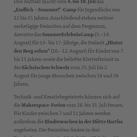
Den Auftakt macht vom
4. bis 10. Juli
das
„Endlich – Sommer!“-Camp
für Jugendliche von
12 bis 15 Jahren. Anschließend stehen weitere
mehrtägige Freizeiten auf dem Programm,
darunter das
SommerErlebnisCamp
(5.–14.
August) für 13- bis 17-Jährige, die Freizeit
„Hinter
den Berg sehen“
(10.–12. August) für Kinder von 7
bis 11 Jahren sowie die beliebte Kletterfreizeit in
der
Sächsischen Schweiz
vom 25. Juli bis 2.
August für junge Menschen zwischen 16 und 26
Jahren.
Technik- und Kreativbegeisterte können sich auf
die
Makerspace-Ferien
vom 28. bis 31. Juli freuen.
Für Kinder zwischen 7 und 11 Jahren werden
außerdem die
Kinderwochen in der Hütte Hartha
angeboten. Die Freizeiten finden in drei