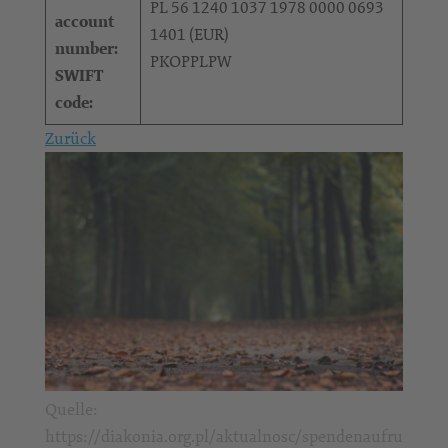
PL 56 1240 1037 1978 0000 0693
account
1401 (EUR)
number:
PKOPPLPW
SWIFT
code:
Zurück
Quelle:
https://diakonia.org.pl/aktualnosc/spendenaufru