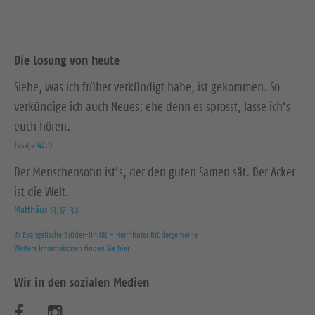
Die Losung von heute
Siehe, was ich früher verkündigt habe, ist gekommen. So
verkündige ich auch Neues; ehe denn es sprosst, lasse ich’s
euch hören.
Jesaja 42,9
Der Menschensohn ist’s, der den guten Samen sät. Der Acker
ist die Welt.
Matthäus 13,37-38
© Evangelische Brüder-Unität – Herrnhuter Brüdergemeine
Weitere Informationen finden Sie hier
Wir in den sozialen Medien
B
B