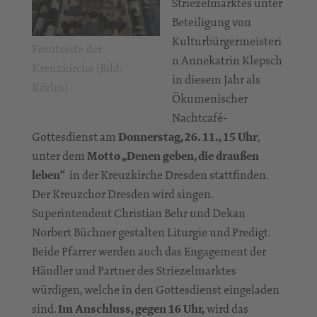
Striezelmarktes unter
Beteiligung von
Kulturbürgermeisteri
Frontseite der
n Annekatrin Klepsch
Kreuzkirche (Bild:
in diesem Jahr als
Körlin)
Ökumenischer
Nachtcafé-
Gottesdienst am
Donnerstag, 26. 11., 15 Uhr
,
unter dem
Motto „Denen geben, die draußen
leben“
in der Kreuzkirche Dresden stattfinden.
Der Kreuzchor Dresden wird singen.
Superintendent Christian Behr und Dekan
Norbert Büchner gestalten Liturgie und Predigt.
Beide Pfarrer werden auch das Engagement der
Händler und Partner des Striezelmarktes
würdigen, welche in den Gottesdienst eingeladen
sind.
Im Anschluss, gegen 16 Uhr,
wird das