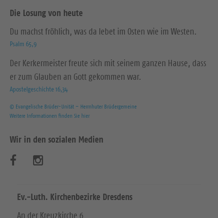
Die Losung von heute
Du machst fröhlich, was da lebet im Osten wie im Westen.
Psalm 65,9
Der Kerkermeister freute sich mit seinem ganzen Hause, dass
er zum Glauben an Gott gekommen war.
Apostelgeschichte 16,34
© Evangelische Brüder-Unität – Herrnhuter Brüdergemeine
Weitere Informationen finden Sie hier
Wir in den sozialen Medien
B
B
e
e
s
s
Ev.-Luth. Kirchenbezirke Dresdens
u
u
An der Kreuzkirche 6