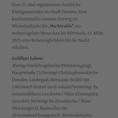
Zum 25. Mal organisieren christliche
Kirchgemeinden der Stadt Dresden über
konfessionelle Grenzen hinweg im
Winterhalbjahr die „
Nachtcafés“
, wo
wohnungslose Menschen bis Mittwoch, 31. März
2021 eine Ruhemöglichkeit für die Nacht
erhalten.
Geöffnet haben:
Dreikönigskirche (Hintereingang),
Montag:
Hauptstraße 23
Christophoruskirche
Dienstag:
Dresden-Laubegast, Hermann-Seidel-Str.
3
derzeit noch vakant
: Ev.
Mittwoch:
Donnerstag
Gemeindehaus Loschwitz / Nähe Körnerplatz,
Grundstr. 36
Ev. Zionskirche / Nähe
Freitag:
Nürnberger Ei, Bayreuther Str.
28
Evangelisch-Methodistische
Sonnabend: