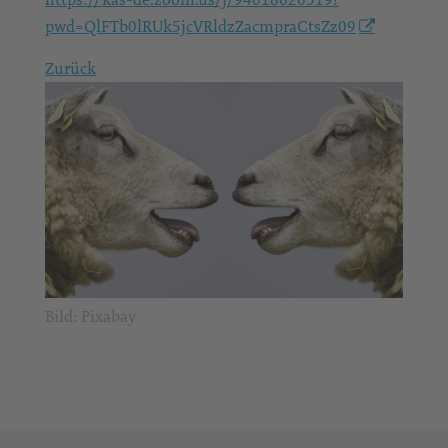
pwd=QlFTb0lRUk5jcVRldzZacmpraCtsZz09
Zurück
Bild: Pixabay