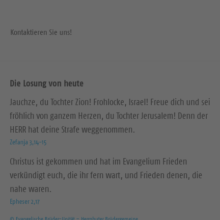
Kontaktieren Sie uns!
Die Losung von heute
Jauchze, du Tochter Zion! Frohlocke, Israel! Freue dich und sei
fröhlich von ganzem Herzen, du Tochter Jerusalem! Denn der
HERR hat deine Strafe weggenommen.
Zefanja 3,14-15
Christus ist gekommen und hat im Evangelium Frieden
verkündigt euch, die ihr fern wart, und Frieden denen, die
nahe waren.
Epheser 2,17
© Evangelische Brüder-Unität – Herrnhuter Brüdergemeine