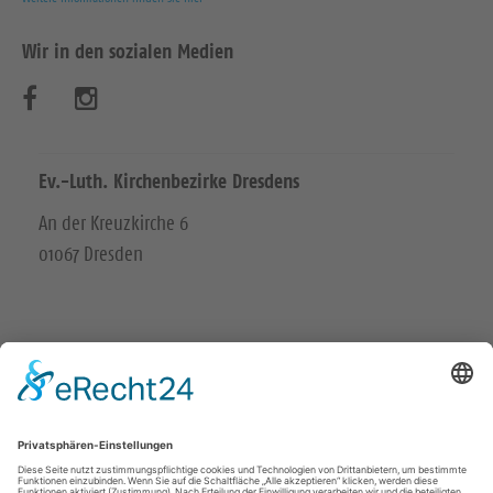
Wir in den sozialen Medien
B
B
e
e
s
s
Ev.-Luth. Kirchenbezirke Dresdens
u
u
An der Kreuzkirche 6
01067 Dresden
c
c
h
h
e
e
n
n
EVANGELISCH
S
S
IN DRESDEN
i
i
evangelischekirche.dresden@evlks.de