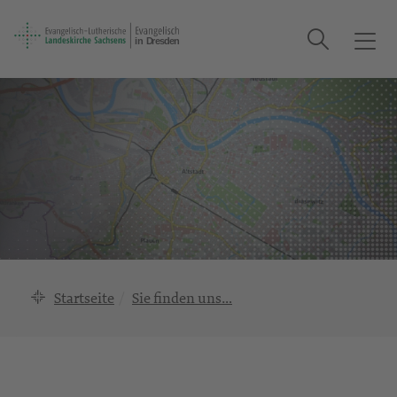
Suche
T
o
g
g
l
e
n
a
v
i
g
a
Startseite
Sie finden uns…
t
i
o
n