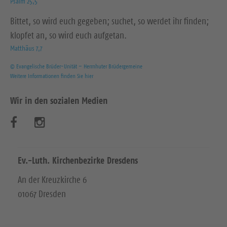
Psalm 25,5
Bittet, so wird euch gegeben; suchet, so werdet ihr finden;
klopfet an, so wird euch aufgetan.
Matthäus 7,7
© Evangelische Brüder-Unität – Herrnhuter Brüdergemeine
Weitere Informationen finden Sie hier
Wir in den sozialen Medien
B
B
e
e
s
s
Ev.-Luth. Kirchenbezirke Dresdens
u
u
An der Kreuzkirche 6
01067 Dresden
c
c
h
h