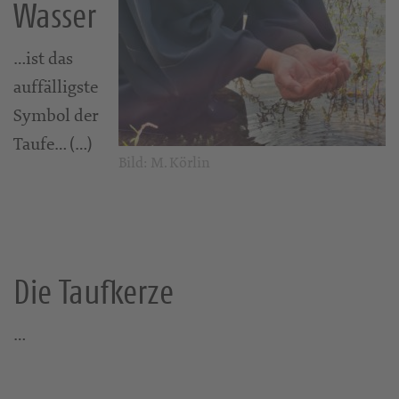
Wasser
…ist das
auffälligste
Symbol der
Taufe… (…)
Bild: M. Körlin
Die Taufkerze
…