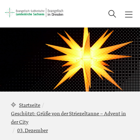
Suche
T
o
g
g
l
e
n
a
v
i
g
a
Startseite
t
Geschützt: Grüße von der Striezeltanne – Advent in
i
der City
o
n
03. Dezember