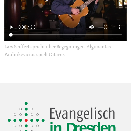
Lars Seiffert spricht über Begegnungen. Algimantas
Pauliukevicius spielt Gitarre.