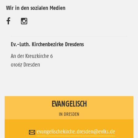
Wir in den sozialen Medien
B
B
e
e
s
s
Ev.-Luth. Kirchenbezirke Dresdens
u
u
An der Kreuzkirche 6
01067 Dresden
c
c
h
h
e
e
n
n
EVANGELISCH
S
S
IN DRESDEN
i
i
evangelischekirche.dresden@evlks.de