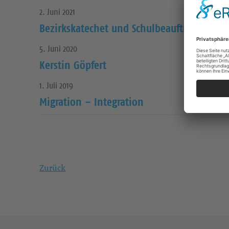
2. Juni 2021
Bezirkskatechet und Schulbeauftragter
5. Juni 2020
Kerstin Göpfert
1. Juli 2019
Migration – Integration
Zurück