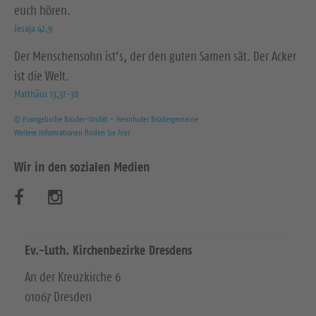
euch hören.
Jesaja 42,9
Der Menschensohn ist’s, der den guten Samen sät. Der Acker
ist die Welt.
Matthäus 13,37-38
© Evangelische Brüder-Unität – Herrnhuter Brüdergemeine
Weitere Informationen finden Sie hier
Wir in den sozialen Medien
B
B
e
e
s
s
Ev.-Luth. Kirchenbezirke Dresdens
u
u
An der Kreuzkirche 6
01067 Dresden
c
c