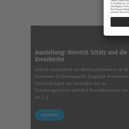
Ausstellung: Heinrich Schütz und die
Kreuzkirche
Schütz musizierte als Hofkapellmeister in de
Dresdner Schlosskapelle. Zugleich bestanden
Verbindungen zur Kreuzkirche, zu
Kreuzorganisten und den Kreuzkantoren bis
zu […]
weiterlesen