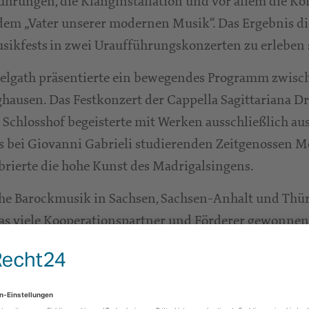
rungen, die Klanginstallation und vor allem die Ko
 dem „Vater unserer modernen Musik“. Das Ergebnis d
sikfests
in zwei Uraufführungskonzerten zu erleben 
elgath präsentierte ein bewegendes Programm zwisc
hausen. Das Festkonzert der Cappella Sagittariana 
Schlosshof begeisterte mit Werken ausschließlich aus
lls bei Giovanni Gabrieli studierenden Zeitgenosse
rierte die hohe Kunst des Madrigalsingens.
sche Barockmusik in Sachsen, Sachsen-Anhalt und Thü
 das viele Kooperationspartner und Förderer gewonnen
l ich lebe“ zu rechnen sein. Freudiger Ausblick: Es
Schlosskapelle geben; im Rahmen des Themenfestivals
 Fabian Russ zu erleben sein.