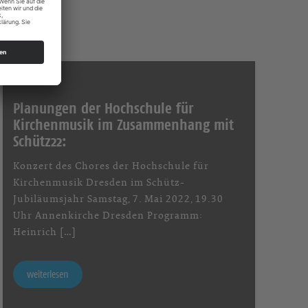
Planungen der Hochschule für
Kirchenmusik im Zusammenhang mit
Schütz22:
Konzert des Chores der Hochschule für
Kirchenmusik Dresden im Schütz-
Jubiläumsjahr Samstag, 7. Mai 2022, 19.30
Uhr Annenkirche Dresden Programm:
Heinrich […]
weiterlesen