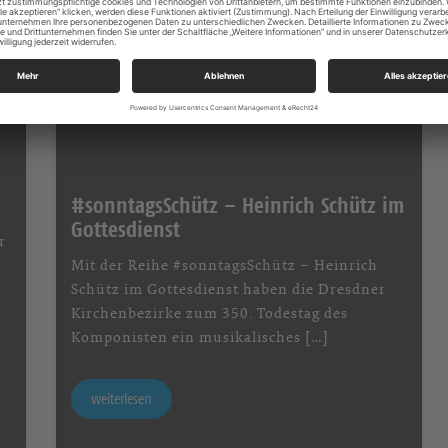
#sonntagsSchütz – Heinrich Schütz im
Gottesdienst
r
Mit der Reihe #sonntagsSchütz – Heinrich
Schütz im Gottesdienst haben die Dresdner
Kirchenbezirke zum 350. Todestag des
Komponisten ein musikalisches […]
weiterlesen