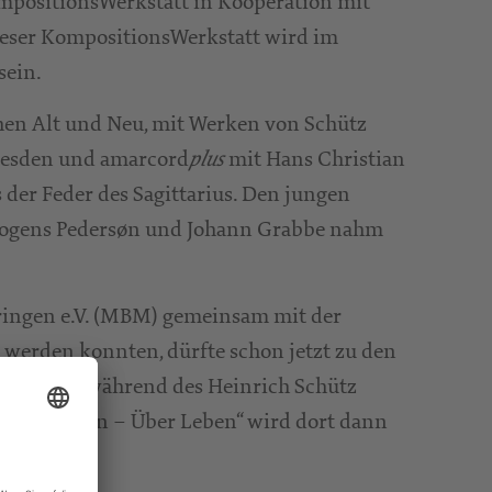
mpositionsWerkstatt in Kooperation mit
ieser KompositionsWerkstatt wird im
sein.
hen Alt und Neu, mit Werken von Schütz
Dresden und amarcord
mit Hans Christian
plus
 der Feder des Sagittarius. Den jungen
n Mogens Pedersøn und Johann Grabbe nahm
ringen e.V. (MBM) gemeinsam mit der
 werden konnten, dürfte schon jetzt zu den
 wird auch während des Heinrich Schütz
 „Vom Leben – Über Leben“ wird dort dann