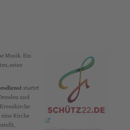
he Musik. Ein
ten, seine
startet
tesdienst
 Dresden und
 Kreuzkirche
 eine Kirche
stellt,
Auf der Website des Schütz-