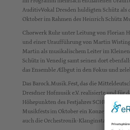
im Programm mehrfach enthaltenen Urauffüh
AuditivVokal Dresden huldigten Schütz als
Oktober im Rahmen des Heinrich Schütz Mu
Chorwerk Ruhr unter Leitung von Florian H
und einer Uraufführung von Martin Wisting
Martin als musikalischem Leiter im Kleinen 
Schütz in Venedig samt seinen dort ebenfa
das Ensemble Ælbgut in den Fokus und zeleb
Das Barock.Musik.Fest, das die Mitteldeut
Dresdner Hofmusik e.V. realisierte und für
Höhepunkten des Festjahres SCHÜTZ22 – „wei
Musikfests
im Oktober ein Konzert in der 
auch die Orchestronik-Klanginstallation von