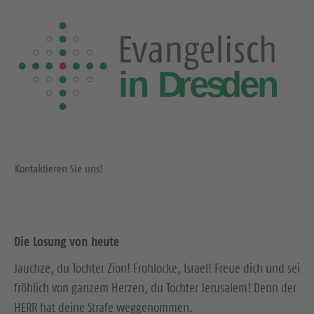
g
e
e
S
S
e
e
i
i
t
t
e
e
Kontaktieren Sie uns!
Die Losung von heute
Jauchze, du Tochter Zion! Frohlocke, Israel! Freue dich und sei
fröhlich von ganzem Herzen, du Tochter Jerusalem! Denn der
HERR hat deine Strafe weggenommen.