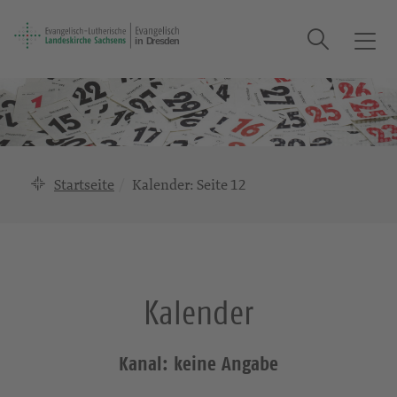
Suche
T
o
g
g
l
e
n
Startseite
Kalender
: Seite 12
a
v
i
g
a
Kalender
t
i
o
Kanal: keine Angabe
n