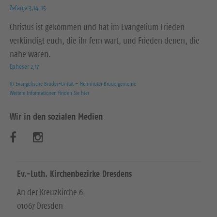
Zefanja 3,14-15
Christus ist gekommen und hat im Evangelium Frieden
verkündigt euch, die ihr fern wart, und Frieden denen, die
nahe waren.
Epheser 2,17
© Evangelische Brüder-Unität – Herrnhuter Brüdergemeine
Weitere Informationen finden Sie hier
Wir in den sozialen Medien
B
B
e
e
s
s
Ev.-Luth. Kirchenbezirke Dresdens
u
u
An der Kreuzkirche 6
01067 Dresden
c
c