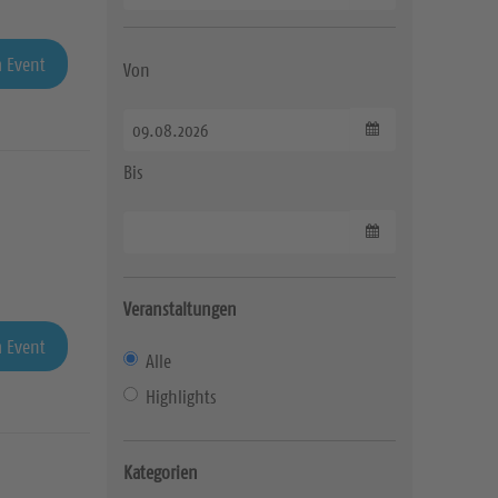
 Event
Von
Datum wählen
Bis
Datum wählen
Veranstaltungen
 Event
Alle
Highlights
Kategorien