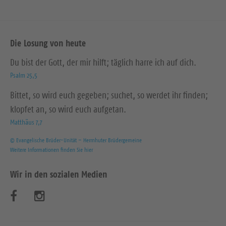
Die Losung von heute
Du bist der Gott, der mir hilft; täglich harre ich auf dich.
Psalm 25,5
Bittet, so wird euch gegeben; suchet, so werdet ihr finden;
klopfet an, so wird euch aufgetan.
Matthäus 7,7
© Evangelische Brüder-Unität – Herrnhuter Brüdergemeine
Weitere Informationen finden Sie hier
Wir in den sozialen Medien
B
B
e
e