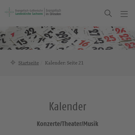
Suche
T
o
g
g
l
e
n
Startseite
Kalender
: Seite 21
a
v
i
g
a
Kalender
t
i
o
Konzerte/Theater/Musik
n