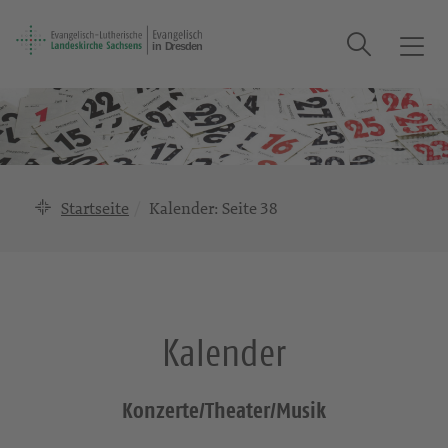
Suche
T
o
g
g
l
e
n
Startseite
Kalender
: Seite 38
a
v
i
g
a
Kalender
t
i
o
Konzerte/Theater/Musik
n