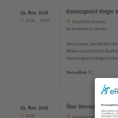
Kreuzorganist Holger 
29. Nov. 2026
17:00
-
18:00
Kreuzkirche Dresden
An der Kreuzkirche 1 Dresden
Nun komm, der Heiden Hei
Werke von Dieterich Buxteh
Kreuzorganist Holger Gehri
Permalink
Über Sternen muss er
29. Nov. 2026
21:00
Frauenkirche Dresden