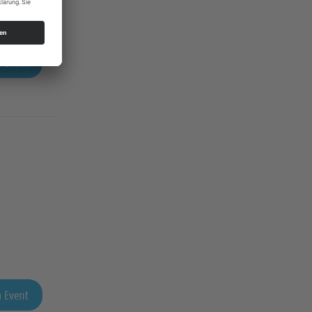
 Event
 Event