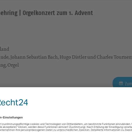
Gehring | Orgelkonzert zum 1. Advent
land
ude, Johann Sebastian Bach, Hugo Distler und Charles Tourne
ng, Orgel
Zum
 wohnen