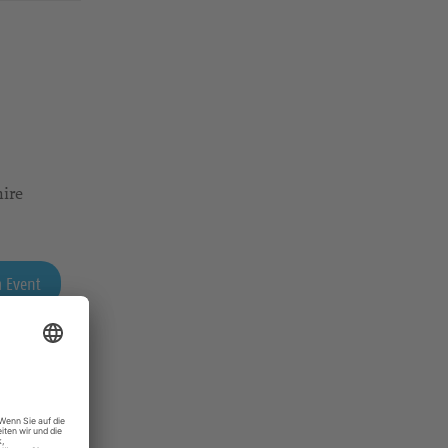
mire
 Event