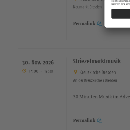
Neumarkt Dresden
Permalink
Striezelmarktmusik
30. Nov. 2026
17:00
-
17:30
Kreuzkirche Dresden
An der Kreuzkirche 1 Dresden
30 Minuten Musik im Adv
Permalink