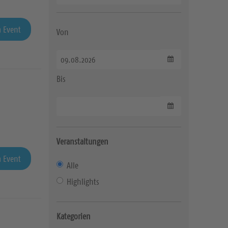
 Event
Von
Datum wählen
Bis
Datum wählen
Veranstaltungen
 Event
Alle
Highlights
Kategorien