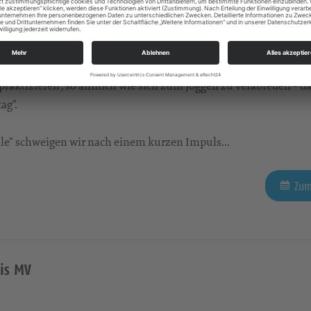
aktizieren", so ähnlich wie sich zum Joggen zu verabreden - da
ag".
tille" schweigen wir nach einem kurzen Impuls...
Zum
is MV