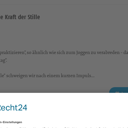
e Kraft der Stille
aktizieren", so ähnlich wie sich zum Joggen zu verabreden - da
ag".
tille" schweigen wir nach einem kurzen Impuls...
Zum
Die Kraft des Wortes