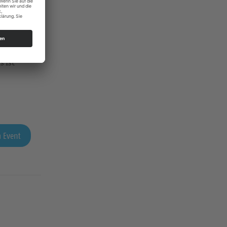
s ist
 Event