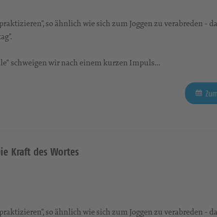
aktizieren", so ähnlich wie sich zum Joggen zu verabreden - da
ag".
tille" schweigen wir nach einem kurzen Impuls...
Zum
Die Kraft des Wortes
aktizieren", so ähnlich wie sich zum Joggen zu verabreden - da