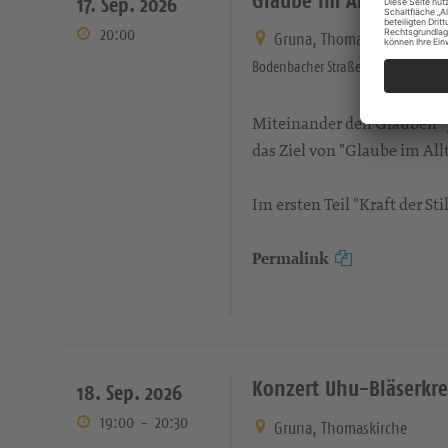
17. Sep. 2026
20:00
Gruna, Thomaskirche
Bodenbacher Straße 21 Dresden
Miteinander den Glauben "pr
das Ziel von "Glaube im Allt
Im ersten Teil "Kraft der S
Permalink
Konzert Uhu-Bläserkre
18. Sep. 2026
19:00
-
20:30
Gruna, Thomaskirche