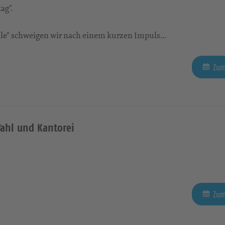
ag".
tille" schweigen wir nach einem kurzen Impuls...
Zum
ahl und Kantorei
Zum