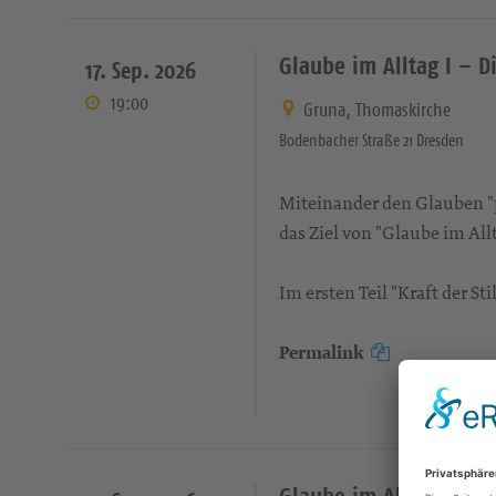
Glaube im Alltag I – Di
17. Sep. 2026
19:00
Gruna, Thomaskirche
Bodenbacher Straße 21 Dresden
Miteinander den Glauben "pr
das Ziel von "Glaube im Allt
Im ersten Teil "Kraft der S
Permalink
Glaube im Alltag II – 