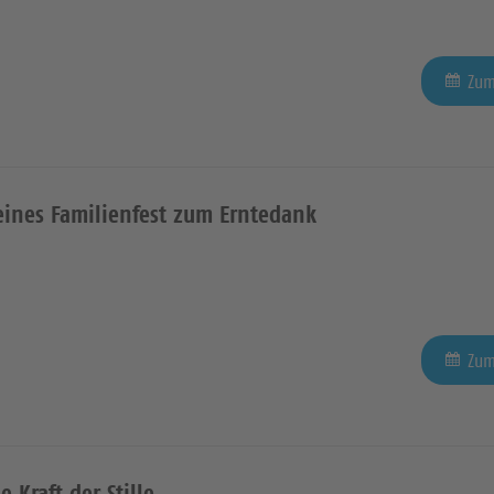
Zum
eines Familienfest zum Erntedank
Zum
e Kraft der Stille