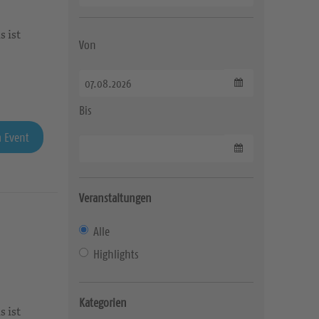
s ist
Von
Datum wählen
Bis
 Event
Datum wählen
Veranstaltungen
Alle
Highlights
Kategorien
s ist