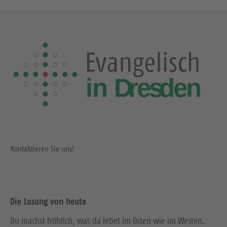
s
t
e
S
e
i
t
e
Kontaktieren Sie uns!
Die Losung von heute
Du machst fröhlich, was da lebet im Osten wie im Westen.