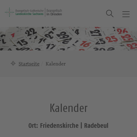
Suche
T
o
g
g
l
e
n
Startseite
Kalender
a
v
i
g
a
Kalender
t
i
o
Ort: Friedenskirche | Radebeul
n