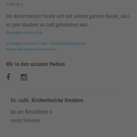
Psalm 65,9
Der Kerkermeister freute sich mit seinem ganzen Hause, dass
er zum Glauben an Gott gekommen war.
Apostelgeschichte 16,34
© Evangelische Brüder-Unität – Herrnhuter Brüdergemeine
Weitere Informationen finden Sie hier
Wir in den sozialen Medien
B
B
e
e
s
s
Ev.-Luth. Kirchenbezirke Dresdens
u
u
An der Kreuzkirche 6
01067 Dresden
c
c
h
h