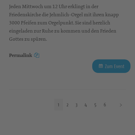
Jeden Mittwoch um 12 Uhr erklingt in der
Friedenskirche die Jehmlich-Orgel mit ihren knapp
3000 Pfeifen zum Orgelpunkt. Sie sind herzlich
eingeladen zur Ruhe zu kommen und den Frieden
Gottes zu spüren.
Permalink
Zum Event
N
1
2
3
4
5
6
ä
c
h