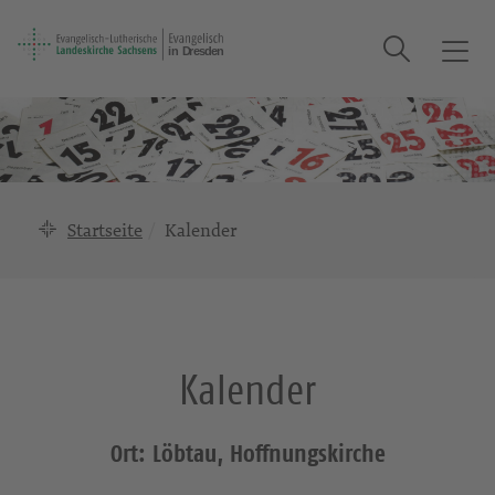
Suche
T
o
g
g
l
e
n
Startseite
Kalender
a
v
i
g
a
Kalender
t
i
o
Ort: Löbtau, Hoffnungskirche
n