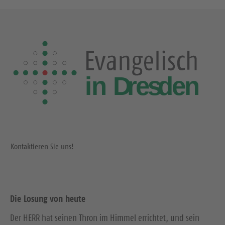
s
t
e
S
e
i
t
e
Kontaktieren Sie uns!
Die Losung von heute
Der HERR hat seinen Thron im Himmel errichtet, und sein