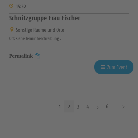
15:30
Schnitzgruppe Frau Fischer
Sonstige Räume und Orte
Ort: siehe Terminbeschreibung .
Permalink
Zum Event
N
1
2
3
4
5
6
ä
c
h