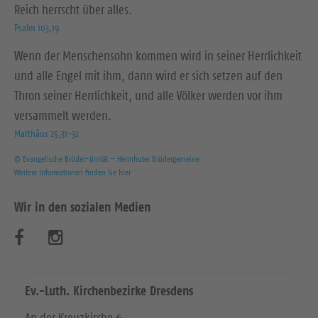
Reich herrscht über alles.
Psalm 103,19
Wenn der Menschensohn kommen wird in seiner Herrlichkeit
und alle Engel mit ihm, dann wird er sich setzen auf den
Thron seiner Herrlichkeit, und alle Völker werden vor ihm
versammelt werden.
Matthäus 25,31-32
© Evangelische Brüder-Unität – Herrnhuter Brüdergemeine
Weitere Informationen finden Sie hier
Wir in den sozialen Medien
B
B
e
e
s
s
Ev.-Luth. Kirchenbezirke Dresdens
u
u
An der Kreuzkirche 6