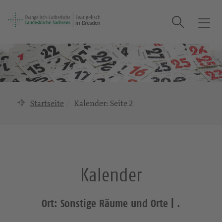
Suche
T
o
g
g
l
e
n
Startseite
Kalender
: Seite 2
a
v
i
g
a
Kalender
t
i
o
Ort: Sonstige Räume und Orte | .
n