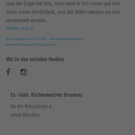
und alle Engel mit ihm, dann wird er sich setzen auf den
Thron seiner Herrlichkeit, und alle Völker werden vor ihm
versammelt werden.
Matthäus 25,31-32
© Evangelische Brüder-Unität – Herrnhuter Brüdergemeine
Weitere Informationen finden Sie hier
Wir in den sozialen Medien
B
B
e
e
s
s
Ev.-Luth. Kirchenbezirke Dresdens
u
u
An der Kreuzkirche 6
01067 Dresden
c
c
h
h