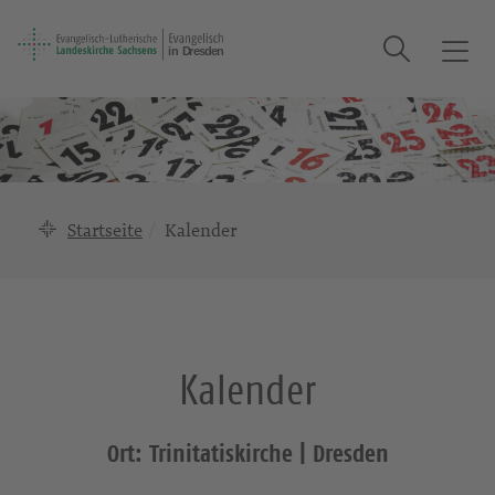
Suche
T
o
g
g
l
e
n
Startseite
Kalender
a
v
i
g
a
Kalender
t
i
o
Ort: Trinitatiskirche | Dresden
n