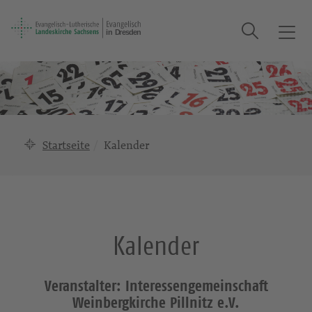
Suche
T
o
g
g
l
e
n
Startseite
Kalender
a
v
i
g
a
Kalender
t
i
o
Veranstalter: Interessengemeinschaft
n
Weinbergkirche Pillnitz e.V.