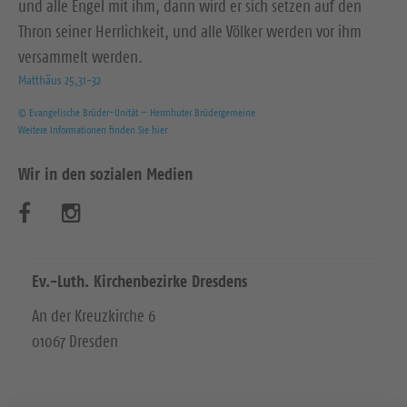
und alle Engel mit ihm, dann wird er sich setzen auf den
Thron seiner Herrlichkeit, und alle Völker werden vor ihm
versammelt werden.
Matthäus 25,31-32
© Evangelische Brüder-Unität – Herrnhuter Brüdergemeine
Weitere Informationen finden Sie hier
Wir in den sozialen Medien
B
B
e
e
s
s
Ev.-Luth. Kirchenbezirke Dresdens
u
u
An der Kreuzkirche 6
01067 Dresden
c
c
h
h