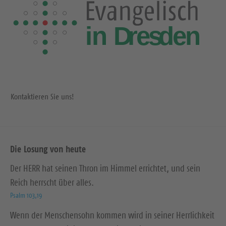
e
i
i
t
t
e
e
Kontaktieren Sie uns!
Die Losung von heute
Der HERR hat seinen Thron im Himmel errichtet, und sein
Reich herrscht über alles.
Psalm 103,19
Wenn der Menschensohn kommen wird in seiner Herrlichkeit