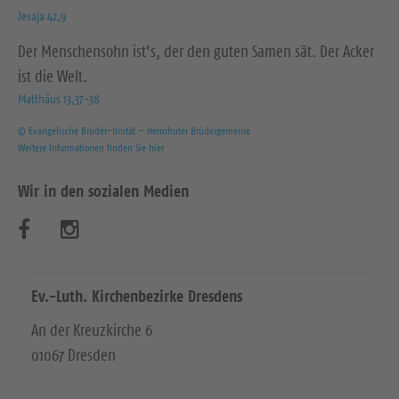
Jesaja 42,9
Der Menschensohn ist’s, der den guten Samen sät. Der Acker
ist die Welt.
Matthäus 13,37-38
© Evangelische Brüder-Unität – Herrnhuter Brüdergemeine
Weitere Informationen finden Sie hier
Wir in den sozialen Medien
B
B
e
e
s
s
Ev.-Luth. Kirchenbezirke Dresdens
u
u
An der Kreuzkirche 6
01067 Dresden
c
c
h
h