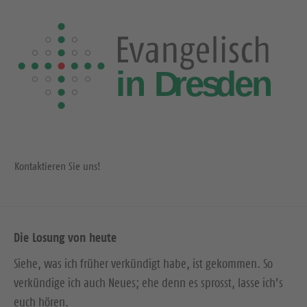
e
S
S
e
e
i
i
t
t
e
e
Kontaktieren Sie uns!
Die Losung von heute
Siehe, was ich früher verkündigt habe, ist gekommen. So
verkündige ich auch Neues; ehe denn es sprosst, lasse ich’s
euch hören.