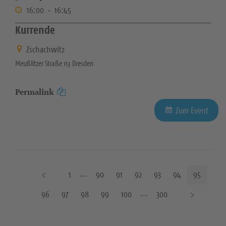
16:00
-
16:45
Kurrende
Zschachwitz
Meußlitzer Straße 113 Dresden
Permalink
Zum Event
V
1
90
91
92
93
94
95
o
N
96
97
98
99
100
300
r
ä
h
c