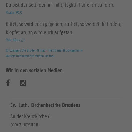
Du bist der Gott, der mir hilft; täglich harre ich auf dich.
Psalm 25,5
Bittet, so wird euch gegeben; suchet, so werdet ihr finden;
klopfet an, so wird euch aufgetan.
Matthäus 7,7
© Evangelische Brüder-Unität – Herrnhuter Brüdergemeine
Weitere Informationen finden Sie hier
Wir in den sozialen Medien
B
B
e
e
s
s
Ev.-Luth. Kirchenbezirke Dresdens
u
u
An der Kreuzkirche 6
01067 Dresden
c
c