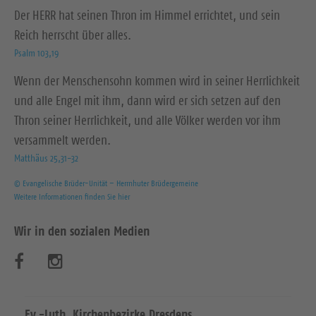
Der HERR hat seinen Thron im Himmel errichtet, und sein
Reich herrscht über alles.
Psalm 103,19
Wenn der Menschensohn kommen wird in seiner Herrlichkeit
und alle Engel mit ihm, dann wird er sich setzen auf den
Thron seiner Herrlichkeit, und alle Völker werden vor ihm
versammelt werden.
Matthäus 25,31-32
© Evangelische Brüder-Unität – Herrnhuter Brüdergemeine
Weitere Informationen finden Sie hier
Wir in den sozialen Medien
B
B
e
e
s
s
Ev.-Luth. Kirchenbezirke Dresdens