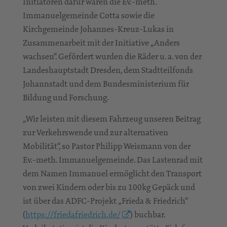
Initiatoren dafür waren die Ev.-meth.
Immanuelgemeinde Cotta sowie die
Kirchgemeinde Johannes-Kreuz-Lukas in
Zusammenarbeit mit der Initiative „Anders
wachsen“. Gefördert wurden die Räder u. a. von der
Landeshauptstadt Dresden, dem Stadtteilfonds
Johannstadt und dem Bundesministerium für
Bildung und Forschung.
„Wir leisten mit diesem Fahrzeug unseren Beitrag
zur Verkehrswende und zur alternativen
Mobilität“, so Pastor Philipp Weismann von der
Ev.-meth. Immanuelgemeinde. Das Lastenrad mit
dem Namen Immanuel ermöglicht den Transport
von zwei Kindern oder bis zu 100kg Gepäck und
ist über das ADFC-Projekt „Frieda & Friedrich“
(
https://friedafriedrich.de/
) buchbar.