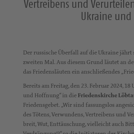
Vertreibens und Verurteile
Ukraine und 
Der russische Überfall auf die Ukraine jährt
zweiten Mal. Aus diesem Grund läutet an d
das Friedensläuten ein anschließendes „Fri
Bereits am Freitag, den 23. Februar 2024, 18
und Hoffnung“ in die
Friedenskirche Löbt
Friedensgebet. „Wir sind fassungslos angesi
des Tötens, Verwundens, Vertreibens und V
breit, Wut, Enttäuschung, vielleicht auch B
Verdrängung!?“ so die Initiatoren der Kirc