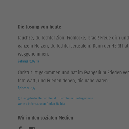
Die Losung von heute
Jauchze, du Tochter Zion! Frohlocke, Israel! Freue dich und
ganzem Herzen, du Tochter Jerusalem! Denn der HERR hat 
weggenommen.
Zefanja 3,14-15
Christus ist gekommen und hat im Evangelium Frieden ver
fern wart, und Frieden denen, die nahe waren.
Epheser 2,17
© Evangelische Brüder-Unität – Herrnhuter Brüdergemeine
Weitere Informationen finden Sie hier
Wir in den sozialen Medien