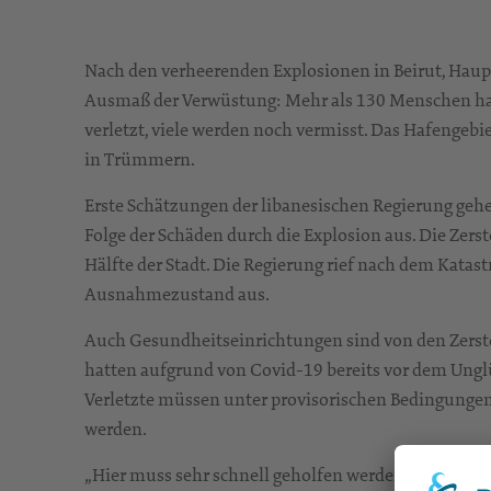
Nach den verheerenden Explosionen in Beirut, Hauptst
Ausmaß der Verwüstung: Mehr als 130 Menschen hab
verletzt, viele werden noch vermisst. Das Hafengeb
in Trümmern.
Erste Schätzungen der libanesischen Regierung geh
Folge der Schäden durch die Explosion aus. Die Zers
Hälfte der Stadt. Die Regierung rief nach dem Kata
Ausnahmezustand aus.
Auch Gesundheitseinrichtungen sind von den Zerst
hatten aufgrund von Covid-19 bereits vor dem Unglü
Verletzte müssen unter provisorischen Bedingungen
werden.
„Hier muss sehr schnell geholfen werden“, sagt Diak