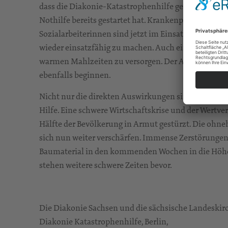
dass die Diakonie-Katastrophenhilfe gemeinsam mit
Nothilfe bereits gestartet hat. Krankenpflegerinne
Sozialarbeiterinnen sind jetzt im Einsatz, um die 
wieder einsatzfähig zu machen. Auch eine Suppenk
warmen Mahlzeiten zu versorgen. Der Aufbau von U
ebenfalls beginnen.
Nicht nur die direkten Auswirkungen sind verheeren
Hilfe. Eine schwere Wirtschaftskrise und der Wertve
Hälfte der Bevölkerung in Armut gestürzt. Die ohne
sich nun weiter verschärfen. Immense Zerstörungen 
Baumaterial in den kommenden Wochen in die Höh
stehen weitere schwere Zeiten bevor.
Die Diakonie Sachsen und die sächsische Landeskir
Diakonie Katastrophenhilfe, Berlin,