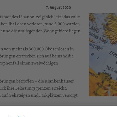
7. August 2020
adt des Libanon, zeigt sich jetzt das volle
en ihr Leben verloren, rund 5.000 wurden
iet und die umliegenden Wohngebiete liegen
en von mehr als 300.000 Obdachlosen in
törungen erstrecken sich auf beinahe die
strophenfall einen zweiwöchigen
örungen betroffen – die Krankenhäuser
ck ihre Belastungsgrenzen erreicht.
 auf Gehsteigen und Parkplätzen versorgt
onie-Chef Dietrich Bauer und ist dankbar,