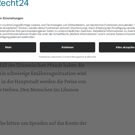
 der lokalen Partnerorganisation IOCC die
n und Krankenpfleger, Ärztinnen und
wichtigsten medizinischen Nothilfezentren
üche wird eröffnet, um Menschen mit
nterkünften soll in den nächsten Tagen
d, auch mittelfristig braucht der Libanon
rfall des libanesischen Pfunds haben die
hin schwierige Ernährungssituation wird
in der Hauptstadt werden die Preise von
e treiben. Den Menschen im Libanon
che bitten um Spenden auf das Konto der