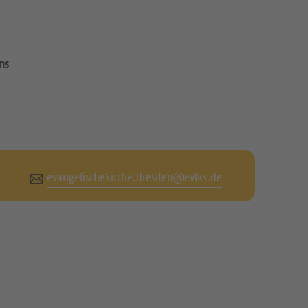
ns
evangelischekirche.dresden@evlks.de