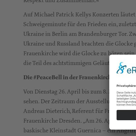
Respekt und Zusammenhalt.«
Auf Michael Patrick Kellys Konzerten läutet 
Schweigeminute für den Frieden ein, zuletzt
Ukraine in Berlin am Brandenburger Tor. Zw
Ukraine und Russland brachten die Glocke
Frauenkirche wird die Glocke zu hören sein 
die Teil des achtstimmigen Geläuts des Gotte
Die #PeaceBell in der Frauenkirche
Von Dienstag 26. April bis zum 8. Mai ist di
sehen. Der Zeitraum der Ausstellung verbind
Andreas Dieterich, Referent für Friedens- 
Frauenkirche Dresden. „Am 26. April 1937 ze
baskische Kleinstadt Guernica – ein Angriff