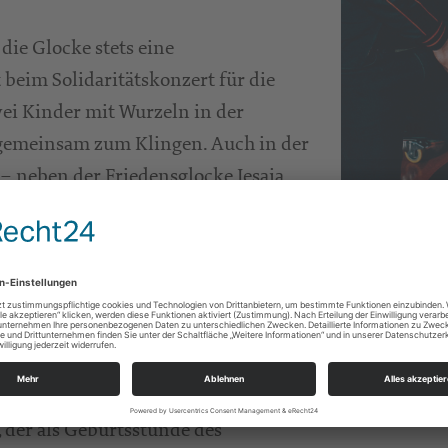
die Glocke stets eine
 beim Solidaritätskonzert für die
ei Kinder mit Wurzeln in der
 gemeinsam zum Klingen. Auch in der
– neben der Friedensglocke Jesaja,
shaues ist.
e #PeaceBell in der Frauenkirche zu
et zwei historische Daten, erklärt
Bild: Andreas
und Versöhnungsarbeit der Stiftung
rstörte die deutsche Luftwaffe die
, der als Geburtsstunde des