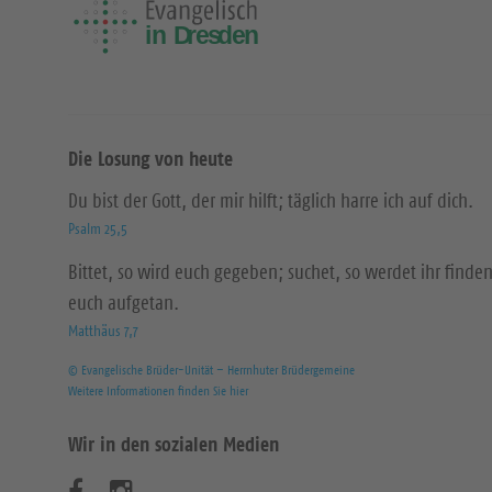
Die Losung von heute
Du bist der Gott, der mir hilft; täglich harre ich auf dich.
Psalm 25,5
Bittet, so wird euch gegeben; suchet, so werdet ihr finden
euch aufgetan.
Matthäus 7,7
© Evangelische Brüder-Unität – Herrnhuter Brüdergemeine
Weitere Informationen finden Sie hier
Wir in den sozialen Medien
B
B