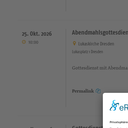
Abendmahlsgottesdien
25. Okt. 2026
10:00
Lukaskirche Dresden
Lukasplatz 1 Dresden
Gottesdienst mit Abendmah
Permalink
Gottesdienst mit Tauf