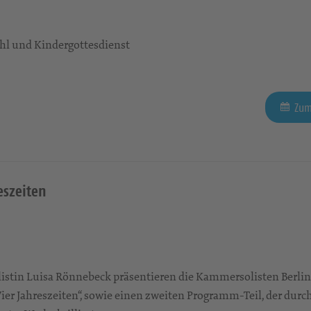
l und Kindergottesdienst
Zum
eszeiten
istin Luisa Rönnebeck präsentieren die Kammersolisten Berli
ier Jahreszeiten“, sowie einen zweiten Programm-Teil, der durc