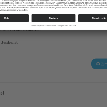
htnis für alle Getauften
ttesdienst
Zum
st