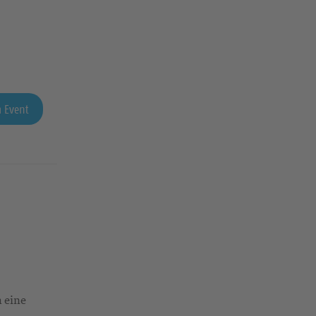
 Event
n
h eine