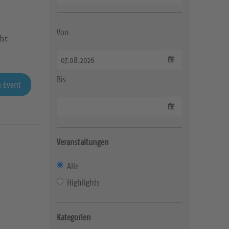
Von
cht
Datum wählen
Bis
 Event
Datum wählen
Veranstaltungen
Alle
Highlights
Kategorien