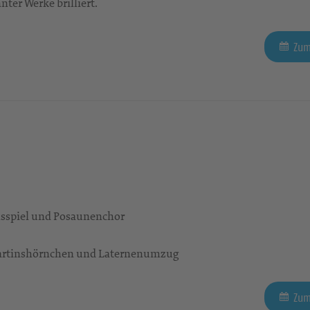
ter Werke brilliert.
Zum
nsspiel und Posaunenchor
Martinshörnchen und Laternenumzug
Zum