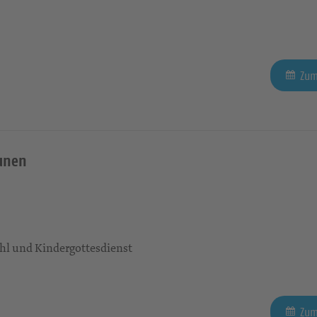
Zum
aunen
l und Kindergottesdienst
Zum