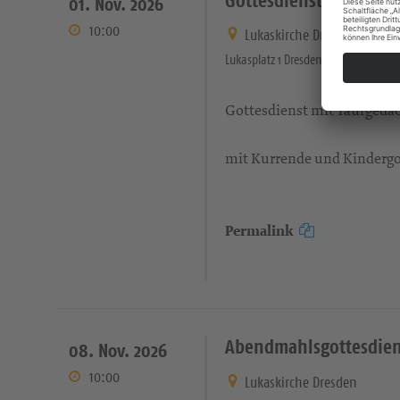
01. Nov. 2026
10:00
Lukaskirche Dresden
Lukasplatz 1 Dresden
Gottesdienst mit Taufgedäc
mit Kurrende und Kindergo
Permalink
Abendmahlsgottesdien
08. Nov. 2026
10:00
Lukaskirche Dresden