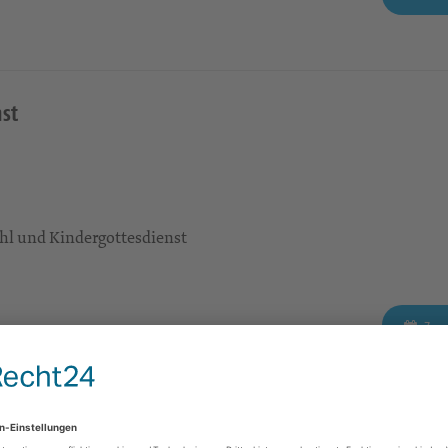
st
l und Kindergottesdienst
Zum
gedächtnis für die ganze Gemeinde