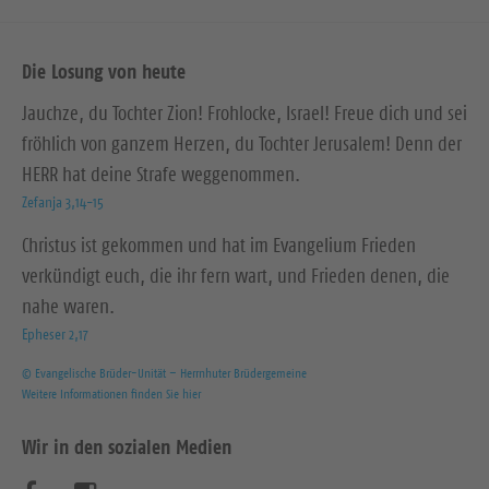
Die Losung von heute
Jauchze, du Tochter Zion! Frohlocke, Israel! Freue dich und sei
fröhlich von ganzem Herzen, du Tochter Jerusalem! Denn der
HERR hat deine Strafe weggenommen.
Zefanja 3,14-15
Christus ist gekommen und hat im Evangelium Frieden
verkündigt euch, die ihr fern wart, und Frieden denen, die
nahe waren.
Epheser 2,17
© Evangelische Brüder-Unität – Herrnhuter Brüdergemeine
Weitere Informationen finden Sie hier
Wir in den sozialen Medien