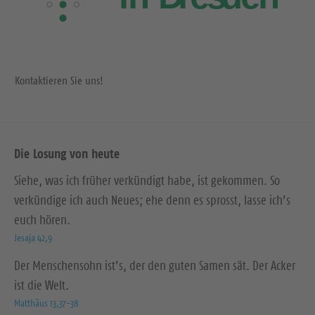
t
e
e
Kontaktieren Sie uns!
Die Losung von heute
Siehe, was ich früher verkündigt habe, ist gekommen. So
verkündige ich auch Neues; ehe denn es sprosst, lasse ich’s
euch hören.
Jesaja 42,9
Der Menschensohn ist’s, der den guten Samen sät. Der Acker
ist die Welt.
Matthäus 13,37-38