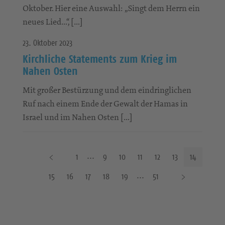
Oktober. Hier eine Auswahl: „Singt dem Herrn ein
neues Lied…“, […]
23. Oktober 2023
Kirchliche Statements zum Krieg im
Nahen Osten
Mit großer Bestürzung und dem eindringlichen
Ruf nach einem Ende der Gewalt der Hamas in
Israel und im Nahen Osten […]
V
1
9
10
11
12
13
14
o
N
15
16
17
18
19
51
r
ä
h
c
e
h
r