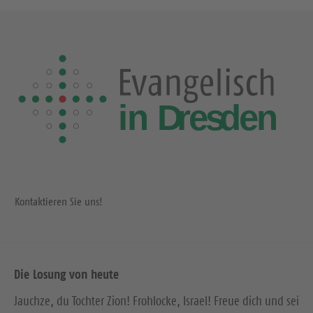
s
i
t
g
e
e
S
S
e
e
i
i
t
t
e
e
Kontaktieren Sie uns!
Die Losung von heute
Jauchze, du Tochter Zion! Frohlocke, Israel! Freue dich und sei