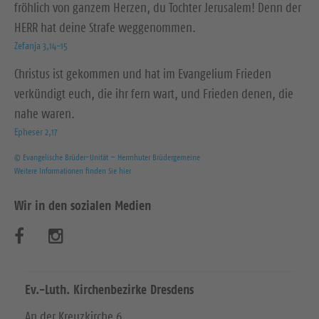
fröhlich von ganzem Herzen, du Tochter Jerusalem! Denn der
HERR hat deine Strafe weggenommen.
Zefanja 3,14-15
Christus ist gekommen und hat im Evangelium Frieden
verkündigt euch, die ihr fern wart, und Frieden denen, die
nahe waren.
Epheser 2,17
© Evangelische Brüder-Unität – Herrnhuter Brüdergemeine
Weitere Informationen finden Sie hier
Wir in den sozialen Medien
B
B
e
e
s
s
Ev.-Luth. Kirchenbezirke Dresdens
u
u
An der Kreuzkirche 6